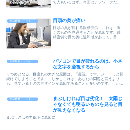
て人もいるはず。今回はテレワークだか
らできる、眼疲れ対策をご紹介します。
サラリーマン時代は目薬を手放せなかっ
た私も、環境を整備することで目薬１適
目頭の奥が痛い
もさすことがなくなりまし...
目の疲れ・ドライアイ
目頭の奥が疲れる眼精疲労。これは、近
くのものを見過ぎることが原因です。眼
精疲労で目の奥に違和感があって、目頭
を押さえる。テレビCMなんかでよくある
シーンです。でもこれ、こめかみじゃな
くて目頭なんでしょうか？その理由は３
つの原則が働きます。１...
パソコンで目が疲れるのは、小さ
目の疲れ・ドライアイ
な文字を凝視するから
３つめとなる、目疲れの大きな原因は、「凝視」です。ジーーっと見
続けてしまうことです。 しかしこれは、あなたの問題と言うより
も、見ているもののデザインが原因であることが多いのです。しか
し、あなたの目を痛めないためには、ジーーっと凝視をしないこ...
まぶしければ目は劣化！ 太陽じ
目の疲れ・ドライアイ
ゃなくても明るいものを見ると目
が見えなくなる
まぶしさは視力低下に原因に