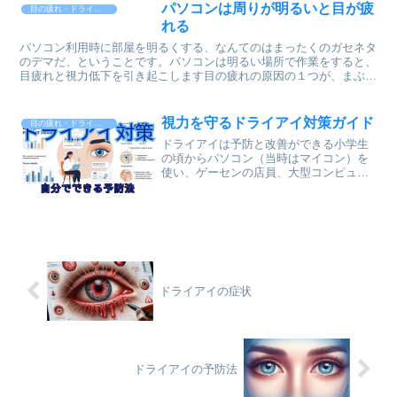
パソコンは周りが明るいと目が疲
目の疲れ・ドライアイ
れる
パソコン利用時に部屋を明るくする、なんてのはまったくのガセネタ
のデマだ、ということです。パソコンは明るい場所で作業をすると、
目疲れと視力低下を引き起こします目の疲れの原因の１つが、まぶし
さです。 でもまぶしさは個人差があるので、感覚だけで気...
視力を守るドライアイ対策ガイド
目の疲れ・ドライアイ
ドライアイは予防と改善ができる小学生
の頃からパソコン（当時はマイコン）を
使い、ゲーセンの店員、大型コンピュー
ターのオペレーター、そしてWEBコンサ
ルタント。画面を見続け４０年以上の
私。３０年前にはドライアイというもの
かもと、東京病院（現：花...
ドライアイの症状
ドライアイの予防法