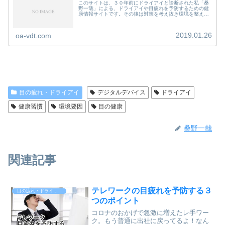
このサイトは、３０年前にドライアイと診断された私「桑
野一哉」による、ドライアイや目疲れを予防するための健
康情報サイトです。その後は対策を考え抜き環境を整えた
おかげで、今では目薬１滴もさしません。眼科医でも治療
できなかったドライアイ。なぜド素...
2019.01.26
oa-vdt.com
目の疲れ・ドライアイ
デジタルデバイス
ドライアイ
健康習慣
環境要因
目の健康
桑野一哉
関連記事
テレワークの目疲れを予防する３
目の疲れ・ドライアイ
つのポイント
コロナのおかげで急激に増えたレ手ワー
ク。もう普通に出社に戻ってるよ！なん