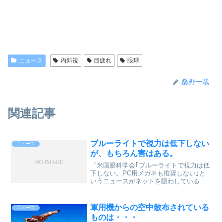
ニュース
内斜視
目疲れ
眼球
桑野一哉
関連記事
ブルーライトで視力は低下しない
ニュース
が、もちろん害はある。
「米国眼科学会｢ブルーライトで視力は低
下しない。PC用メガネも推奨しない｣と
いうニュースがネットを賑わしているけ
ど、視力低下なんてどっからでた
話？？？ブルーライトと視力低下そもそ
もブルーライト＝視力低下ってどこ情報
軍用機からの空中散布されている
ニュース
ｗ みたいな。でもそう思っ...
ものは・・・