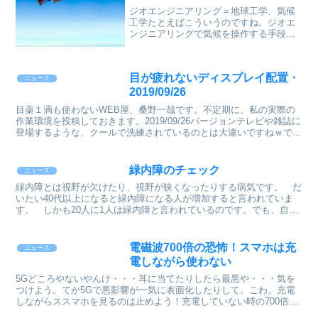
ジオエンジニアリング＝地球工学、気候
工学たとえばこういうのですね。ジオエ
ンジニアリングで気候を操作する手段は
主に二つ。CO２除去（CDR）と太陽放射
管理（SRM）だ。CO２除去では、生態系
を操作し、地球上のバイオマス（植物や
目が疲れないディスプレイ配置・
大地）や海洋が吸...
ニュース
2019/09/26
目薬１滴も使わないWEB屋、桑野一哉です。不定期に、私の実際の
作業環境を投稿しておきます。2019/09/26バージョンテレビや雑誌に
登場するような、クールで洗練されているのとは大違いですねｗでも
撮影用ではない、リアルに結果を出すための環境...
緑内障のチェック
ニュース
緑内障とは視野が欠けたり、視野が狭くなったりする病気です。 だ
いたい40代以上になると緑内障になる人が増加すると言われていま
す。 しかも20人に1人は緑内障と言われているのです。でも、自分
が緑内障であるかどうかは意外とわかりませんよね。 普...
電磁波700倍の恐怖！スマホは充
ニュース
電しながら使わない
5Gどころやないやんけ・・・耳に当てたりしたら最悪や・・・気を
つけよう。てか5Gで悪影響が一気に表面化したりして。こわ。充電
しながらススマホを見るのは止めよう！充電していない時の700倍も
電磁波が出るようだ【動画】電磁波の影響で原因不明の体...